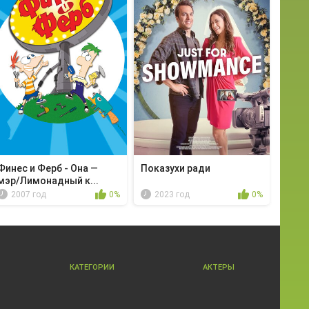
Финес и Ферб - Она —
Показухи ради
мэр/Лимонадный к...
2007 год
0%
2023 год
0%
КАТЕГОРИИ
АКТЕРЫ