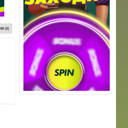
И (0)