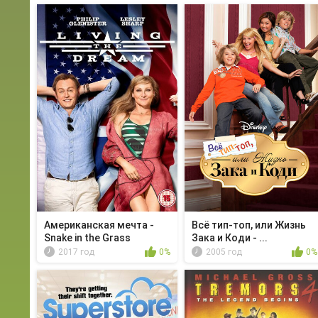
Американская мечта -
Всё тип-топ, или Жизнь
Snake in the Grass
Зака и Коди - ...
2017 год
0%
2005 год
0%