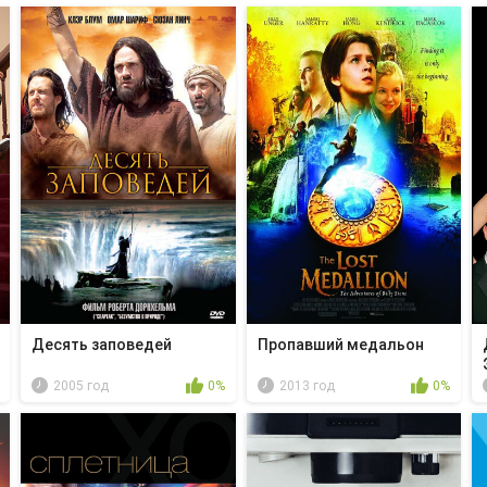
Десять заповедей
Пропавший медальон
2005 год
0%
2013 год
0%