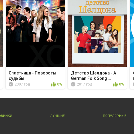
Сплетница - Повороты
Детство Шелдона - A
судьбы
German Folk Song ...
2007 год
0%
2017 год
0%
ОВИНКИ
ЛУЧШИЕ
ПОПУЛЯРНЫЕ