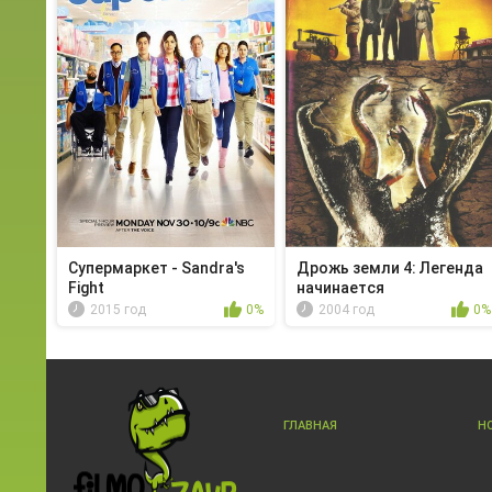
Супермаркет - Sandra's
Дрожь земли 4: Легенда
Fight
начинается
2015 год
0%
2004 год
0%
ГЛАВНАЯ
Н