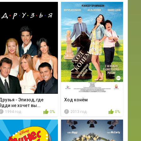
Друзья - Эпизод, где
Ход конём
Эдди не хочет вы...
1994 год
0%
2013 год
0%