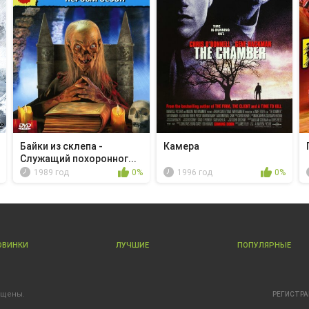
Байки из склепа -
Камера
Служащий похоронног...
1989 год
0%
1996 год
0%
ОВИНКИ
ЛУЧШИЕ
ПОПУЛЯРНЫЕ
ищены.
РЕГИСТР