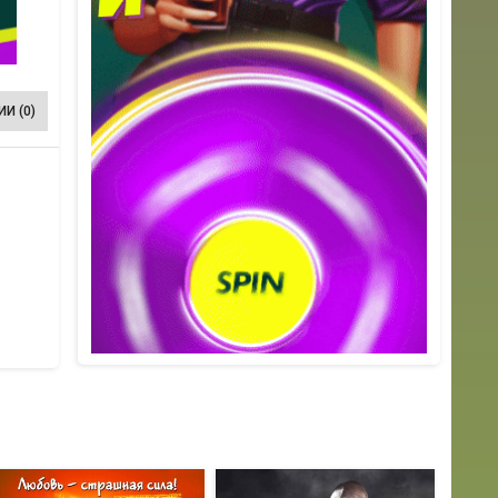
И (0)