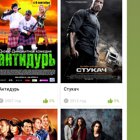
Антидурь
Стукач
2007 год
0%
2012 год
0%