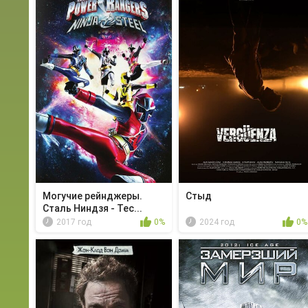
Могучие рейнджеры.
Стыд
Сталь Ниндзя - Tec...
2017 год
0%
2024 год
0%