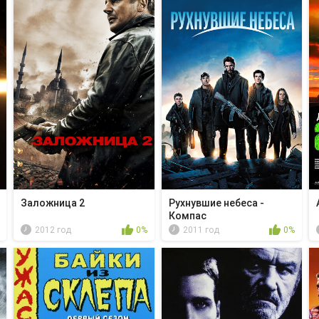
Заложница 2
Рухнувшие небеса -
Компас
2012 год
0%
2011 год
0%