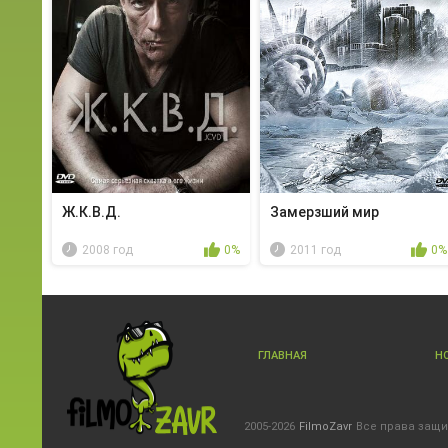
Ж.К.В.Д.
Замерзший мир
2008 год
0%
2011 год
0%
ГЛАВНАЯ
Н
2005-2026
FilmoZavr
Все права защ