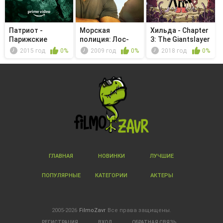
Патриот -
Морская
Хильда - Chapter
Парижские
полиция: Лос-
3: The Giantslayer
пистолеты
Анджелес -
2015 год
0%
2009 год
0%
2018 год
0%
Мертв...
ГЛАВНАЯ
НОВИНКИ
ЛУЧШИЕ
ПОПУЛЯРНЫЕ
КАТЕГОРИИ
АКТЕРЫ
2005-2026
FilmoZavr
Все права защищены.
РЕГИСТРАЦИЯ
ВХОД
ОБРАТНАЯ СВЯЗЬ