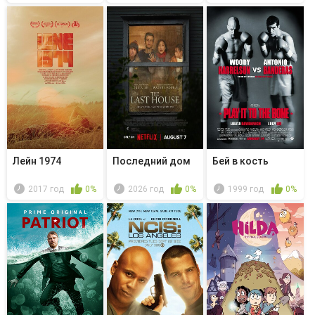
Лейн 1974
Последний дом
Бей в кость
2017 год
0%
2026 год
0%
1999 год
0%