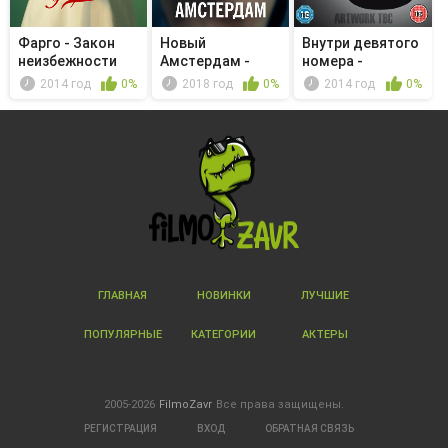
Фарго - Закон
Новый
Внутри девятого
неизбежности
Амстердам -
номера -
Every Last Minute
Plodding On
2014 год
0%
2018 год
0%
2014 год
0%
ГЛАВНАЯ
НОВИНКИ
ЛУЧШИЕ
ПОПУЛЯРНЫЕ
КАТЕГОРИИ
АКТЕРЫ
2005-2026
FilmoZavr
Все права защищены.
РЕГИСТРАЦИЯ
ВХОД
ОБРАТНАЯ СВЯЗЬ