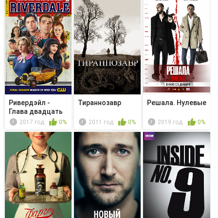
Ривердэйл -
Тираннозавр
Решала. Нулевые
Глава двадцать
девятая. О...
2017 год
0%
2011 год
0%
2019 год
0%