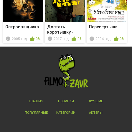
Остров хищника
Достать
Перевертыши
коротышку -
Epinephrine
2005 год
0%
2017 год
0%
2004 год
0%
ГЛАВНАЯ
НОВИНКИ
ЛУЧШИЕ
ПОПУЛЯРНЫЕ
КАТЕГОРИИ
АКТЕРЫ