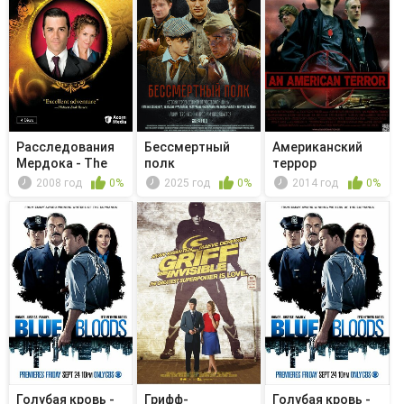
Расследования
Бессмертный
Американский
Мердока - The
полк
террор
Witches o...
2008 год
0%
2025 год
0%
2014 год
0%
Голубая кровь -
Грифф-
Голубая кровь -