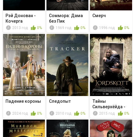
Рэй Донован -
Соммора: Дама
Смерч
Кочерга
без Пик
2013 год
0%
1969 год
0%
1996 год
0%
Падение короны
Следопыт
Тайны
Сильверхёйда -
Jordskott II: De...
2024 год
0%
2010 год
0%
2015 год
0%