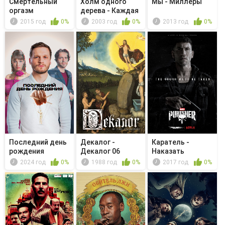
Смертельный
Холм одного
Мы - Миллеры
оргазм
дерева - Каждая
ночь - но...
2015 год
0%
2003 год
0%
2013 год
0%
Последний день
Декалог -
Каратель -
рождения
Декалог 06
Наказать
2024 год
0%
1988 год
0%
2017 год
0%