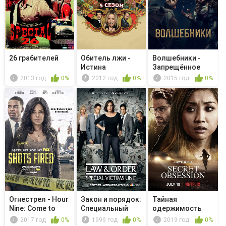
26 грабителей
Обитель лжи -
Волшебники -
Истина
Запрещённое
волшебство
2013 год
0%
2012 год
0%
2015 год
0%
Огнестрел - Hour
Закон и порядок:
Тайная
Nine: Come to
Специальный
одержимость
Jesus
корпус -...
2017 год
0%
1999 год
0%
2019 год
0%