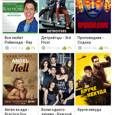
Все любят
Детройтцы - 3rd
Проповедник -
Рэймонда - Ray
Floor
Содоку
Home Alone
1996 год
0%
2017 год
0%
2016 год
0%
Ангел из ада -
Холм одного
Круче некуда
Practice Guy
дерева - Каждый