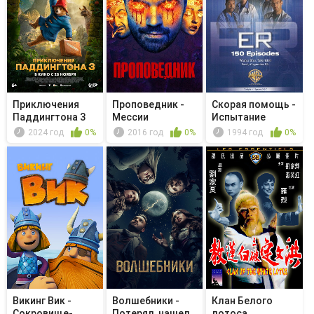
Приключения
Проповедник -
Скорая помощь -
Паддингтона 3
Мессии
Испытание
2024 год
0%
2016 год
0%
1994 год
0%
Викинг Вик -
Волшебники -
Клан Белого
Сокровище-
Потерял, нашел,
лотоса