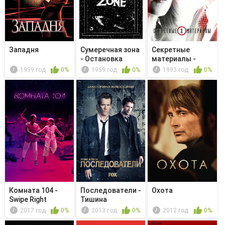
Западня
Сумеречная зона
Секретные
- Остановка
материалы -
"Уилл...
Неотразимый
1999 год
0%
1959 год
0%
1993 год
0%
Комната 104 -
Последователи -
Охота
Swipe Right
Тишина
2017 год
0%
2013 год
0%
2012 год
0%