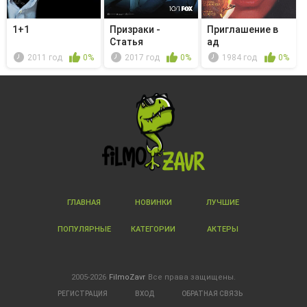
1+1
Призраки -
Приглашение в
Статья
ад
2011 год
0%
2017 год
0%
1984 год
0%
ГЛАВНАЯ
НОВИНКИ
ЛУЧШИЕ
ПОПУЛЯРНЫЕ
КАТЕГОРИИ
АКТЕРЫ
2005-2026
FilmoZavr
Все права защищены.
РЕГИСТРАЦИЯ
ВХОД
ОБРАТНАЯ СВЯЗЬ