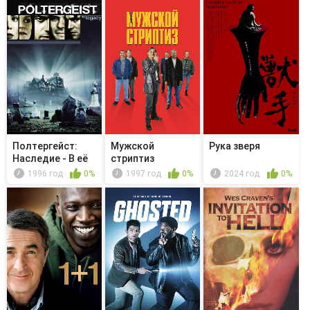
Полтергейст:
Мужской
Рука зверя
Наследие - В её
стриптиз
сердце в...
1996 год
0%
1997 год
0%
2024 год
0%