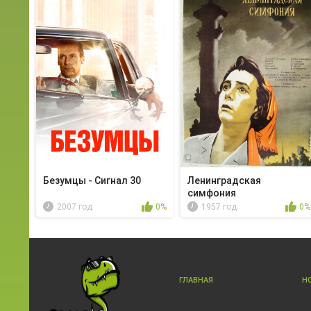
Безумцы - Сигнал 30
Ленинградская
симфония
2007 год
0%
1957 год
0%
ГЛАВНАЯ
Н