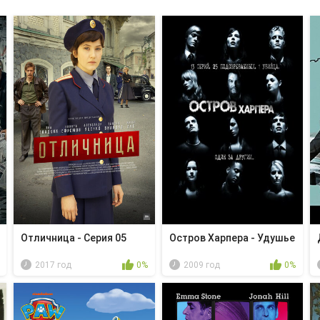
Отличница - Серия 05
Остров Харпера - Удушье
2017 год
0%
2009 год
0%