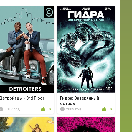
Детройтцы - 3rd Floor
Гидра: Затерянный
остров
2017 год
0%
2009 год
0%