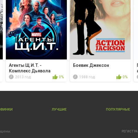
Агенты Щ.И.Т. -
Боевик Джексон
Комплекс Дьявола
2013 год
0%
1988 год
0%
ОВИНКИ
ЛУЧШИЕ
ПОПУЛЯРНЫЕ
ищены.
РЕГИСТР