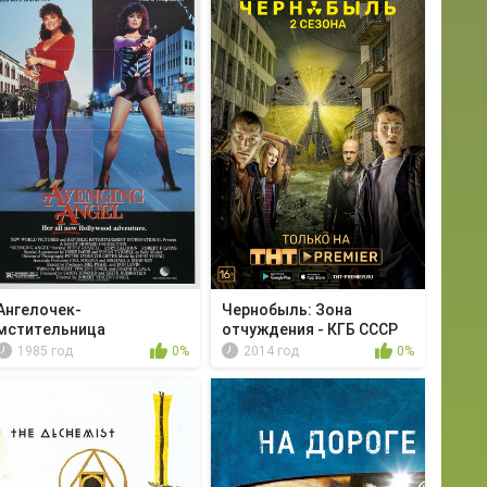
Ангелочек-
Чернобыль: Зона
мстительница
отчуждения - КГБ СССР
1985 год
0%
2014 год
0%