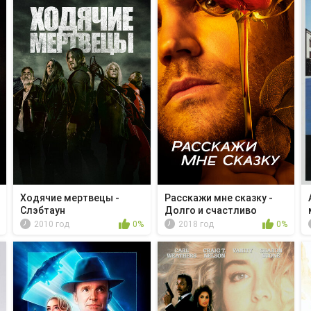
Ходячие мертвецы -
Расскажи мне сказку -
Слэбтаун
Долго и счастливо
2010 год
0%
2018 год
0%