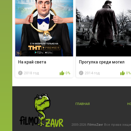
На край света
Прогулка среди могил
2018 год
0%
2014 год
0%
ГЛАВНАЯ
Н
2005-2026
FilmoZavr
Все права защ