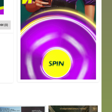
И (0)