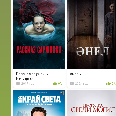
Рассказ служанки -
Анель
Негодная
2017 год
0%
2024 год
0%