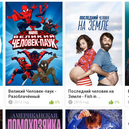
Великий Человек-паук -
Последний человек на
Разоблачённый
Земле - Fish in ...
2012 год
0%
2015 год
0%