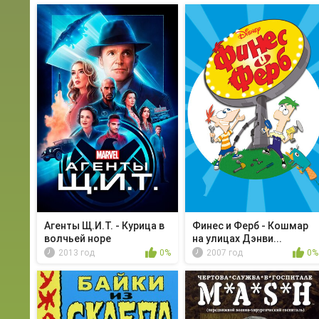
Агенты Щ.И.Т. - Курица в
Финес и Ферб - Кошмар
волчьей норе
на улицах Дэнви...
2013 год
0%
2007 год
0%