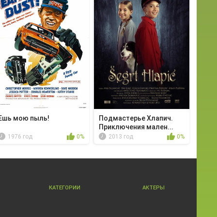
Ешь мою пыль!
Подмастерье Хлапич.
Приключения мален...
1976 год
0%
2013 год
0%
КАТЕГОРИИ
АКТЕРЫ