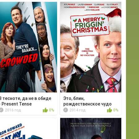
В тесноте, да не в обиде
Это, блин,
- Present Tense
рождественское чудо
2016 год
0%
2014 год
0%