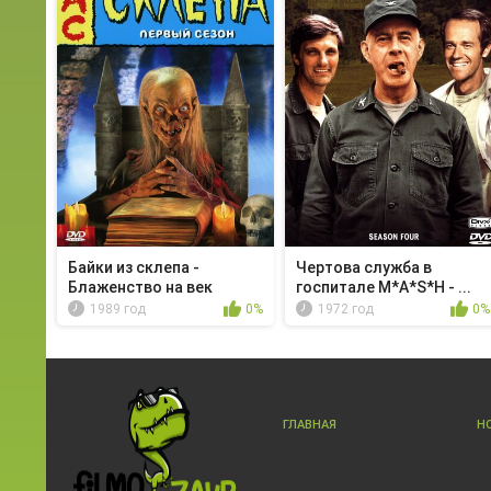
Байки из склепа -
Чертова служба в
Блаженство на век
гoспитале M*A*S*H - ...
1989 год
0%
1972 год
0%
ГЛАВНАЯ
Н