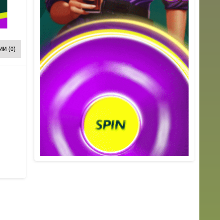
И (0)