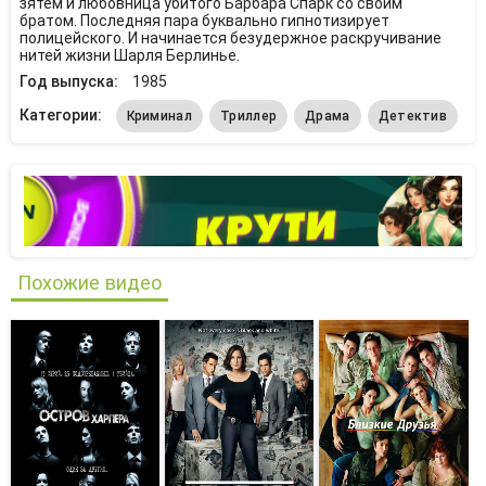
зятем и любовница убитого Барбара Спарк со своим
братом. Последняя пара буквально гипнотизирует
полицейского. И начинается безудержное раскручивание
нитей жизни Шарля Берлинье.
Год выпуска:
1985
Категории:
Криминал
Триллер
Драма
Детектив
Похожие видео