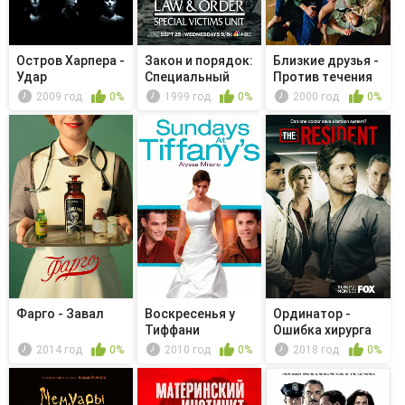
Остров Харпера -
Закон и порядок:
Близкие друзья -
Удар
Специальный
Против течения
корпус -...
2009 год
0%
1999 год
0%
2000 год
0%
Фарго - Завал
Воскресенья у
Ординатор -
Тиффани
Ошибка хирурга
2014 год
0%
2010 год
0%
2018 год
0%