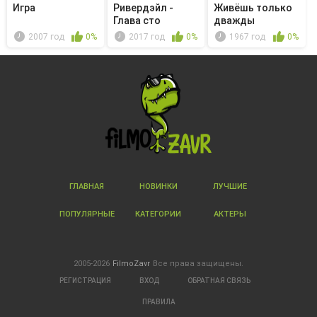
Игра
Ривердэйл -
Живёшь только
Глава сто
дважды
двадцать
2007 год
0%
2017 год
0%
1967 год
0%
девята...
ГЛАВНАЯ
НОВИНКИ
ЛУЧШИЕ
ПОПУЛЯРНЫЕ
КАТЕГОРИИ
АКТЕРЫ
2005-2026
FilmoZavr
Все права защищены.
РЕГИСТРАЦИЯ
ВХОД
ОБРАТНАЯ СВЯЗЬ
ПРАВИЛА