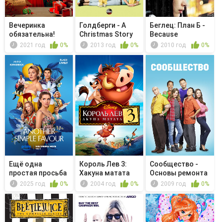
Вечеринка
Голдберги - A
Беглец: План Б -
обязательна!
Christmas Story
Because
Melchidec Is...
2021 год
0%
2013 год
0%
2010 год
0%
Ещё одна
Король Лев 3:
Сообщество -
простая просьба
Хакуна матата
Основы ремонта
автофурго...
2025 год
0%
2004 год
0%
2009 год
0%