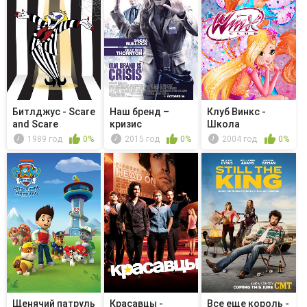
Битлджус - Scare
Наш бренд –
Клуб Винкс -
and Scare
кризис
Школа
Alike/Spoo...
волшебниц -
1989 год
0%
2015 год
0%
2004 год
0%
Mitzi'...
Щенячий патруль
Красавцы -
Все еще король -