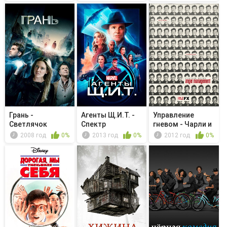
Грань -
Агенты Щ.И.Т. -
Управление
Светлячок
Спектр
гневом - Чарли и
возможностей
мать всех...
2008 год
0%
2013 год
0%
2012 год
0%