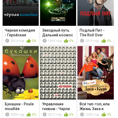
Черная комедия
Звездный путь:
Подлый Пит -
- Геройская
Дальний космос
The Roll Over
пицца
9 - Вос...
2014 год
0%
1993 год
0%
2015 год
0%
Букашки - Poule
Управление
Всё тип-топ, или
mouillée
гневом - Чарли
Жизнь Зака и
устраивает ...
Коди - ...
2006 год
0%
2012 год
0%
2005 год
0%