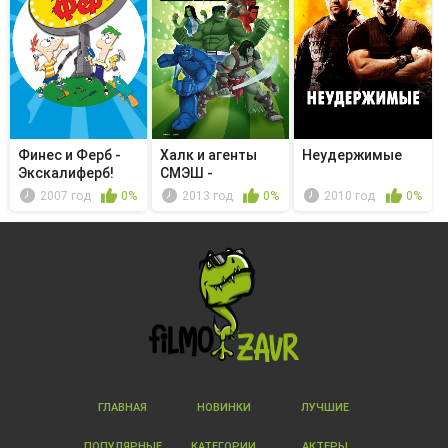
Финес и Ферб -
Халк и агенты
Неудержимые
Экскалиферб!
СМЭШ -
Заклинатель
2007 год
0%
2013 год
0%
2010 год
0%
Скаара
ГЛАВНАЯ
НОВИНКИ
ЛУЧШИЕ
ПОПУЛЯРНЫЕ
КАТЕГОРИИ
АКТЕРЫ