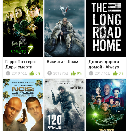
Гарри Поттер и
Викинги - Шрам
Долгая дорога
Дары смерти:
домой - Always
Часть I
Dream of Me
2010 год
0%
2013 год
0%
2017 год
0%