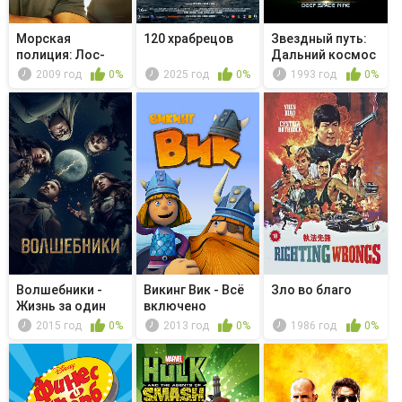
Морская
120 храбрецов
Звездный путь:
полиция: Лос-
Дальний космос
Анджелес -
9 - Игр...
2009 год
0%
2025 год
0%
1993 год
0%
Grang...
Волшебники -
Викинг Вик - Всё
Зло во благо
Жизнь за один
включено
день
2015 год
0%
2013 год
0%
1986 год
0%