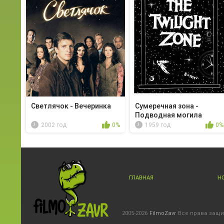
Светлячок - Вечеринка
Сумеречная зона -
Подводная могила
2002 год
0%
1959 год
0%
ГЛАВНАЯ
Н
2005-2026
FilmoZavr
Все права защ