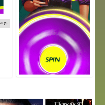
И (0)