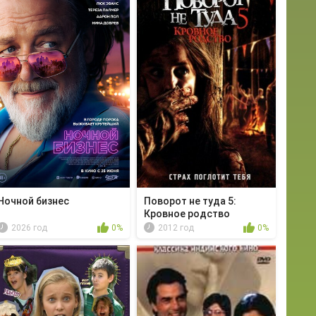
Ночной бизнес
Поворот не туда 5:
Кровное родство
2026 год
0%
2012 год
0%