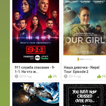
911 служба спасения - 9-
Наша девочка - Nepal
1-1. На что ж...
Tour: Episode 2
2018 год
0%
2013 год
0%