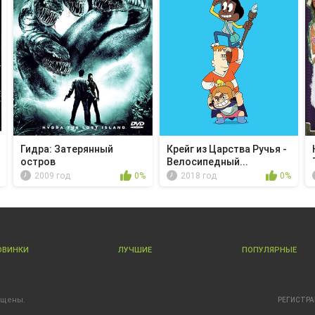
Гидра: Затерянный
Крейг из Царства Ручья -
остров
Велосипедный...
2009 год
0%
2018 год
0%
ОВИНКИ
ЛУЧШИЕ
ПОПУЛЯРНЫЕ
ищены.
РЕГИСТР