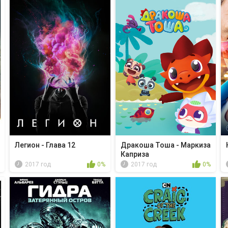
Легион - Глава 12
Дракоша Тоша - Маркиза
Каприза
2017 год
0%
2017 год
0%