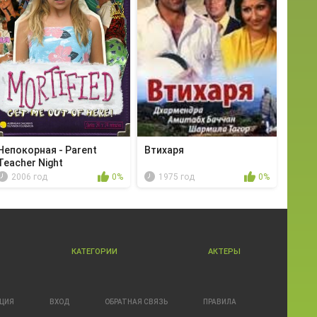
Непокорная - Parent
Втихаря
Teacher Night
2006 год
0%
1975 год
0%
КАТЕГОРИИ
АКТЕРЫ
АЦИЯ
ВХОД
ОБРАТНАЯ СВЯЗЬ
ПРАВИЛА