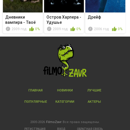
Дневники
Остров Харпера -
Дрейф
вампира - Твоё
Удушье
сердце со мной
2009 год
0%
2009 год
0%
2006 год
0%
ГЛАВНАЯ
НОВИНКИ
ЛУЧШИЕ
ПОПУЛЯРНЫЕ
КАТЕГОРИИ
АКТЕРЫ
2005-2026
FilmoZavr
Все права защищены.
РЕГИСТРАЦИЯ
ВХОД
ОБРАТНАЯ СВЯЗЬ