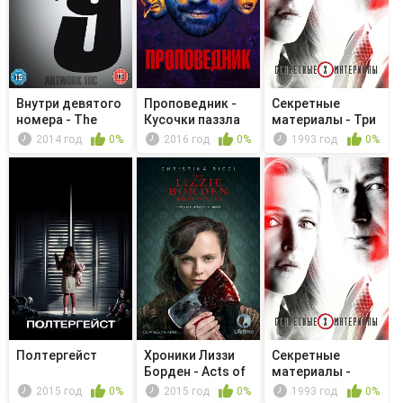
Внутри девятого
Проповедник -
Секретные
номера - The
Кусочки паззла
материалы - Три
Stakeout
слова
2014 год
0%
2016 год
0%
1993 год
0%
Полтергейст
Хроники Лиззи
Секретные
Борден - Acts of
материалы -
Borden
Освобождение
2015 год
0%
2015 год
0%
1993 год
0%