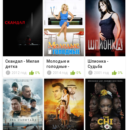
Скандал - Милая
Молодые и
Шпионка -
детка
голодные -
Судьба
Young & Sofia
2012 год
0%
2014 год
0%
2001 год
0%