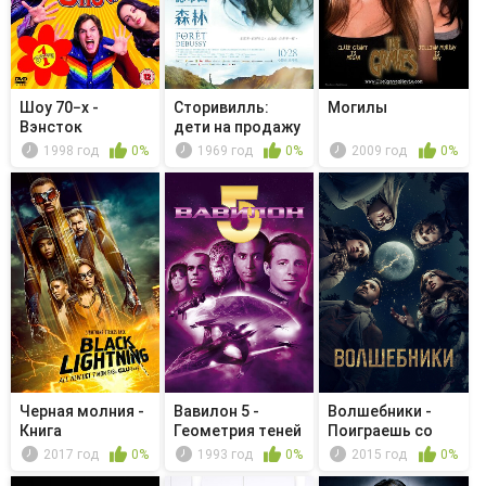
Шоу 70−х -
Сторивилль:
Могилы
Вэнсток
дети на продажу
1998 год
0%
1969 год
0%
2009 год
0%
Черная молния -
Вавилон 5 -
Волшебники -
Книга
Геометрия теней
Поиграешь со
разрушения.
мной?
2017 год
0%
1993 год
0%
2015 год
0%
Гла...