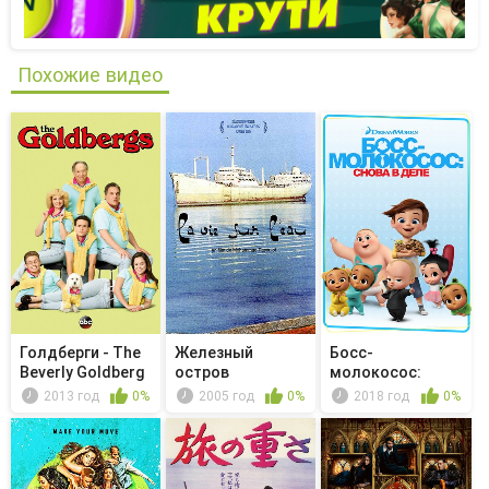
Похожие видео
Голдберги - The
Железный
Босс-
Beverly Goldberg
остров
молокосос:
Cook...
Снова в деле -
2013 год
0%
2005 год
0%
2018 год
0%
Босс-н...