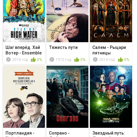
Шаг вперёд. Хай
Тяжесть пути
Салем - Рыцари
Вотер - Ensemble
пятницы
2018 год
0%
1972 год
0%
2014 год
0%
Портландия -
Сопрано -
Звездный путь: