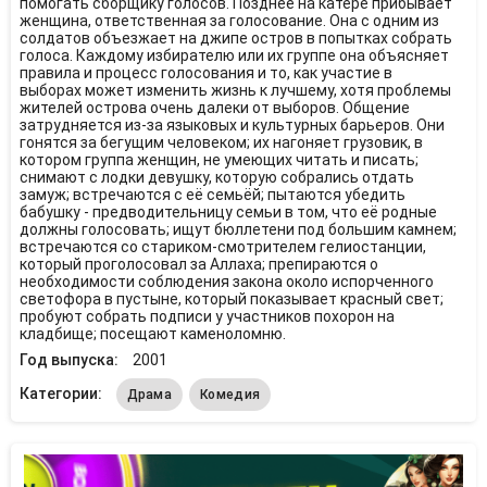
помогать сборщику голосов. Позднее на катере прибывает
женщина, ответственная за голосование. Она с одним из
солдатов объезжает на джипе остров в попытках собрать
голоса. Каждому избирателю или их группе она объясняет
правила и процесс голосования и то, как участие в
выборах может изменить жизнь к лучшему, хотя проблемы
жителей острова очень далеки от выборов. Общение
затрудняется из-за языковых и культурных барьеров. Они
гонятся за бегущим человеком; их нагоняет грузовик, в
котором группа женщин, не умеющих читать и писать;
снимают с лодки девушку, которую собрались отдать
замуж; встречаются с её семьёй; пытаются убедить
бабушку - предводительницу семьи в том, что её родные
должны голосовать; ищут бюллетени под большим камнем;
встречаются со стариком-смотрителем гелиостанции,
который проголосовал за Аллаха; препираются о
необходимости соблюдения закона около испорченного
светофора в пустыне, который показывает красный свет;
пробуют собрать подписи у участников похорон на
кладбище; посещают каменоломню.
Год выпуска:
2001
Категории:
Драма
Комедия