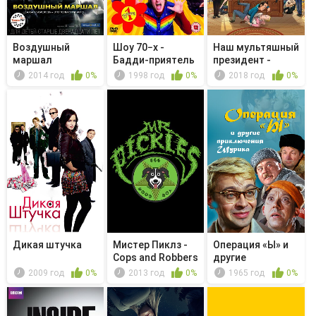
Воздушный
Шоу 70−х -
Наш мультяшный
маршал
Бадди-приятель
президент -
Эрика
Militariza...
2014 год
0%
1998 год
0%
2018 год
0%
Дикая штучка
Мистер Пиклз -
Операция «Ы» и
Cops and Robbers
другие
приключения
2009 год
0%
2013 год
0%
1965 год
0%
Шурика