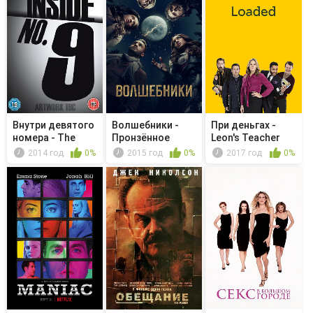
Внутри девятого
Волшебники -
При деньгах -
номера - The
Пронзённое
Leon's Teacher
Stakeout
сердце
2014 год
0%
2015 год
0%
2017 год
0%