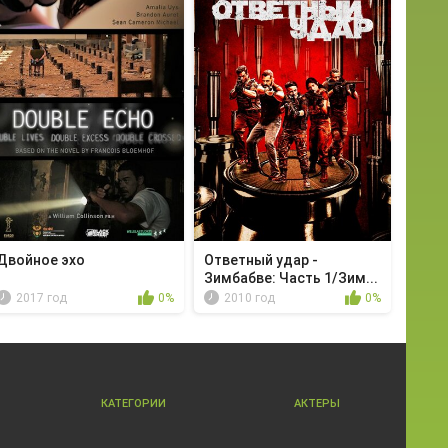
Двойное эхо
Ответный удар -
Зимбабве: Часть 1/Зим...
2017 год
0%
2010 год
0%
КАТЕГОРИИ
АКТЕРЫ