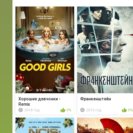
Хорошие девчонки -
Франкенштейн
Remix
2018 год
0%
2015 год
0%