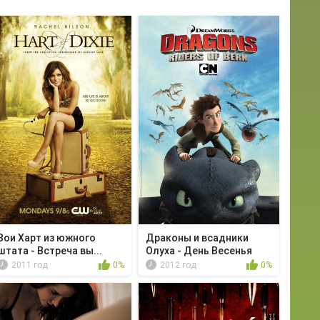
Зои Харт из южного
Драконы и всадники
штата - Встреча вы...
Олуха - День Весенья
2011 год
0%
2012 год
0%