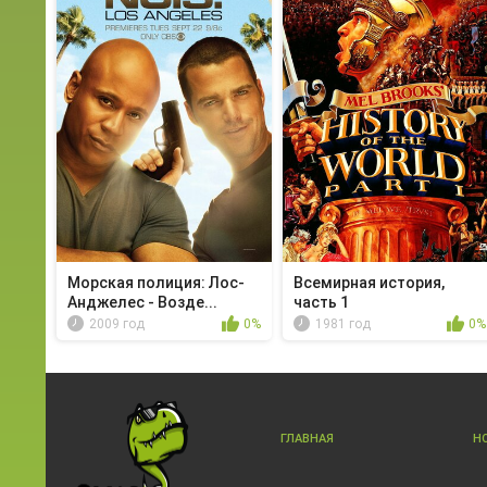
Морская полиция: Лос-
Всемирная история,
Анджелес - Возде...
часть 1
2009 год
0%
1981 год
0%
ГЛАВНАЯ
Н