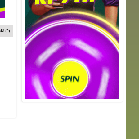
И (0)