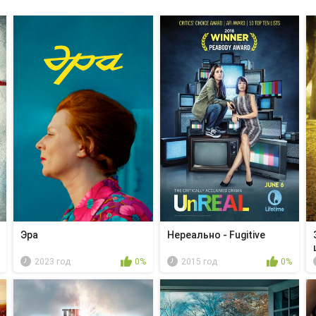
Эра
Нереально - Fugitive
2023 год
0%
2015 год
0%