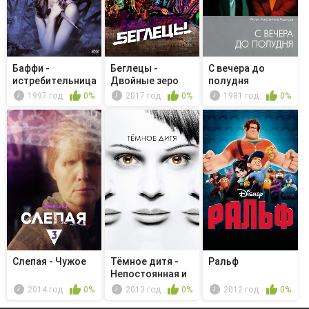
Баффи -
Беглецы -
С вечера до
истребительница
Двойные зеро
полудня
вампиров - Ин...
1997 год
0%
2017 год
0%
1981 год
0%
Слепая - Чужое
Тёмное дитя -
Ральф
Непостоянная и
полная в...
2014 год
0%
2013 год
0%
2012 год
0%