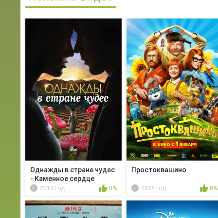
Однажды в стране чудес
Простоквашино
- Каменное сердце
2013 год
0%
2025 год
0%