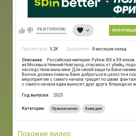
0% (0 ГОЛОСОВ)
ИНФОРМАЦ
Просмотров:
5.2K
Добавлено:
8 месяцев назад
Описание:
Российская империя. Рубеж XIX и XX веков
из Москвы в Нижний Новгород, спасаясь от убийц, по
наследством мальчика. Для своей защиты Ваня нанима
Волчок должен помочь Ване добраться в целости и сох
мероприятие с самого начала трещит по швам: фантазе
с самого начала едва выносят друг друга. Впереди их 
Год выпуска:
2025
Категории:
Приключения
Комедия
Похожие видео