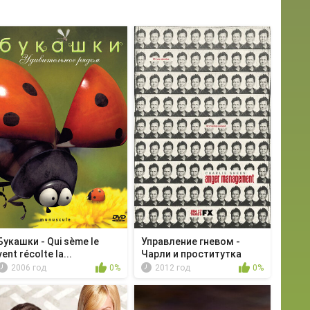
Букашки - Qui sème le
Управление гневом -
vent récolte la...
Чарли и проститутка
2006 год
0%
2012 год
0%