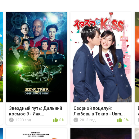
Звездный путь: Дальний
Озорной поцелуй:
космос 9 - Инк...
Любовь в Токио - Unm...
1993 год
0%
2013 год
0%