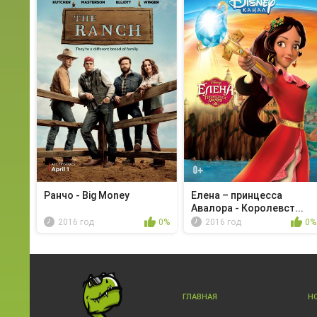
Ранчо - Big Money
Елена – принцесса
Авалора - Королевст...
2016 год
0%
2016 год
0%
ГЛАВНАЯ
Н