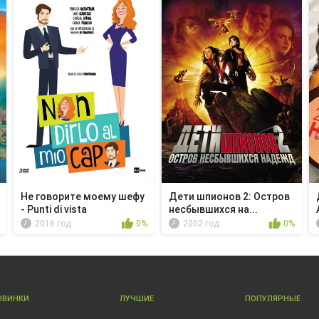
Не говорите моему шефу
Дети шпионов 2: Остров
- Punti di vista
несбывшихся на...
2016 год
0%
2002 год
0%
ОВИНКИ
ЛУЧШИЕ
ПОПУЛЯРНЫЕ