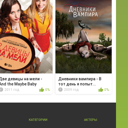
Две девицы на мели -
Дневники вампира - В
And the Maybe Baby
тот день я попыт...
2011 год
0%
2009 год
0%
КАТЕГОРИИ
АКТЕРЫ