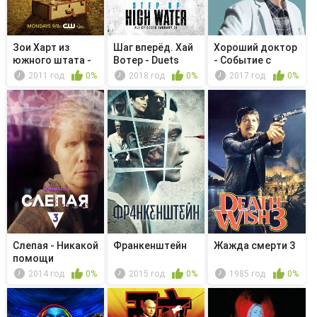
Зои Харт из
Шаг вперёд. Хай
Хороший доктор
южного штата -
Вотер - Duets
- Событие с
Встреча вы...
массовыми ...
2011 год
0%
2018 год
0%
2017 год
0%
Слепая - Никакой
Франкенштейн
Жажда смерти 3
помощи
2014 год
0%
2015 год
0%
1985 год
0%