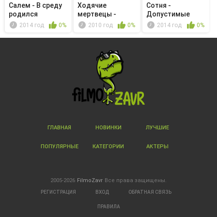
Салем - В среду
Ходячие
Сотня -
родился
мертвецы -
Допустимые
Развилка
потери
2014 год
0%
2010 год
0%
2014 год
0%
ГЛАВНАЯ
НОВИНКИ
ЛУЧШИЕ
ПОПУЛЯРНЫЕ
КАТЕГОРИИ
АКТЕРЫ
2005-2026
FilmoZavr
Все права защищены.
РЕГИСТРАЦИЯ
ВХОД
ОБРАТНАЯ СВЯЗЬ
ПРАВИЛА