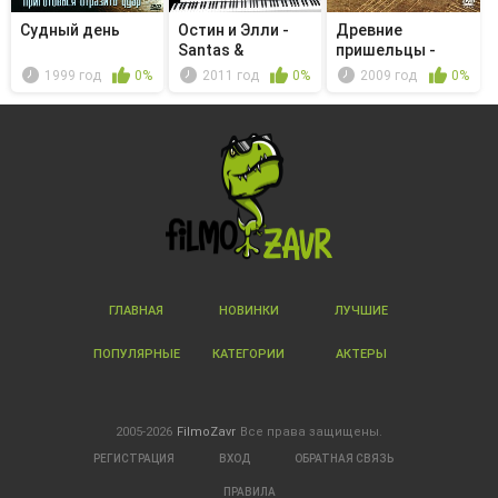
Судный день
Остин и Элли -
Древние
Santas &
пришельцы -
Surprises
Unlocking the
1999 год
0%
2011 год
0%
2009 год
0%
Sta...
ГЛАВНАЯ
НОВИНКИ
ЛУЧШИЕ
ПОПУЛЯРНЫЕ
КАТЕГОРИИ
АКТЕРЫ
2005-2026
FilmoZavr
Все права защищены.
РЕГИСТРАЦИЯ
ВХОД
ОБРАТНАЯ СВЯЗЬ
ПРАВИЛА