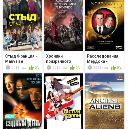
Стыд Франция -
Хроники
Расследования
Mauvaise
призрачного
Мердока -
stratégie
племени
Troublemakers
2018 год
0%
2015 год
0%
2008 год
0%