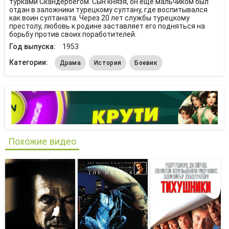
турками Скандербегом. Сын князя, он еще мальчиком был
отдан в заложники турецкому султану, где воспитывался
как воин султаната. Через 20 лет службы турецкому
престолу, любовь к родине заставляет его подняться на
борьбу против своих поработителей.
Год выпуска:
1953
Категории:
Драма
История
Боевик
Похожие видео