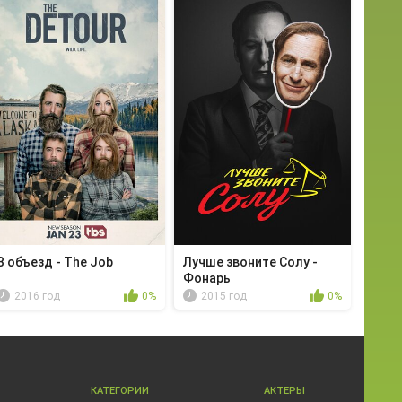
В объезд - The Job
Лучше звоните Солу -
Фонарь
2016 год
0%
2015 год
0%
КАТЕГОРИИ
АКТЕРЫ