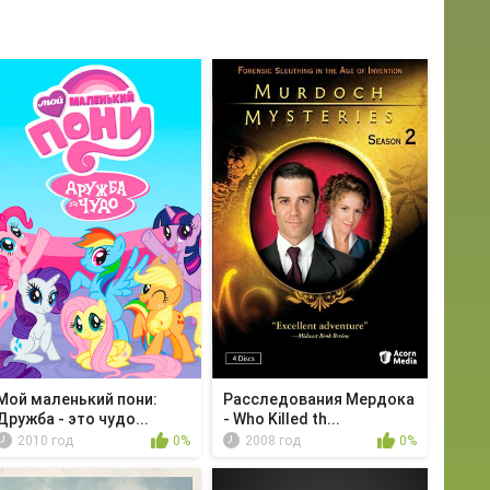
Мой маленький пони:
Расследования Мердока
Дружба - это чудо...
- Who Killed th...
2010 год
0%
2008 год
0%