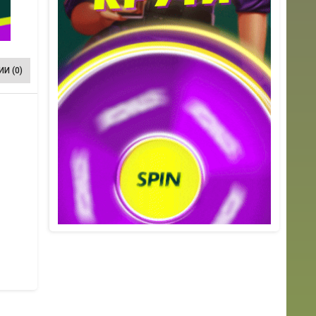
И (0)