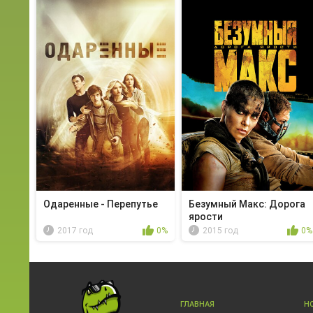
Одаренные - Перепутье
Безумный Макс: Дорога
ярости
2017 год
0%
2015 год
0%
ГЛАВНАЯ
Н