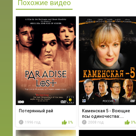
Похожие видео
Потерянный рай
Каменская 5 - Воющие
псы одиночества:...
1996 год
0%
2008 год
0%