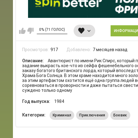
0% (71 ГОЛОС)
ИНФОРМАЦ
Просмотров:
917
Добавлено:
7 месяцев назад
Описание:
Авантюрист по имени Рик Спирс, который 
задание выкрасть кое-что из сейфа фешенебельного осо
заказу богатого британского лорда, который впоследс
Храма Бога Солнца. В этом храме находится много зол
за этим артефактом охотится ещё одна группа людей в
соревноваться в проворности и даже пытаться свести д
суждено только одному
Год выпуска:
1984
Категории:
Криминал
Приключения
Боевик