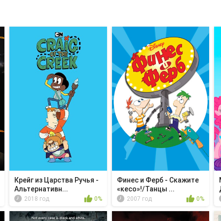
Крейг из Царства Ручья -
Финес и Ферб - Скажите
Альтернативн...
«кесо»!/Танцы ...
2018 год
0%
2007 год
0%