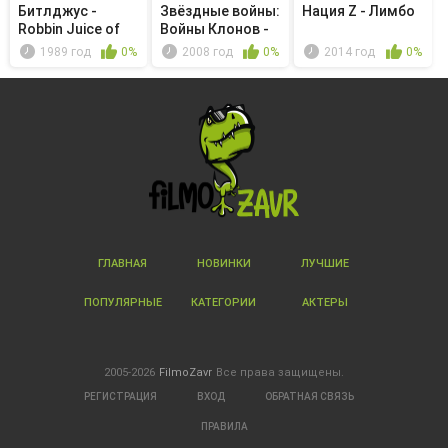
Битлджус -
Звёздные войны:
Нация Z - Лимбо
Robbin Juice of
Войны Клонов -
Sherweird ...
Рабы Р...
1989 год
0%
2008 год
0%
2014 год
0%
ГЛАВНАЯ
НОВИНКИ
ЛУЧШИЕ
ПОПУЛЯРНЫЕ
КАТЕГОРИИ
АКТЕРЫ
2005-2026
FilmoZavr
Все права защищены.
РЕГИСТРАЦИЯ
ВХОД
ОБРАТНАЯ СВЯЗЬ
ПРАВИЛА