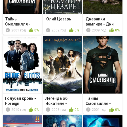
Тайны
Юлий Цезарь
Дневники
Смолвилля -
вампира - Дни
Удача
минувшего
2001 год
0%
2002 год
0%
2009 год
0%
буду...
Голубая кровь -
Легенда об
Тайны
Foreign
Искателе -
Смолвилля -
Interference
Прикосновение
Смерч
2010 год
0%
2008 год
0%
2001 год
0%