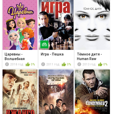
Царевны -
Игра - Пешка
Тёмное дитя -
Волшебная
Human Raw
мастерская
Material
2018 год
0%
2011 год
0%
2013 год
0%