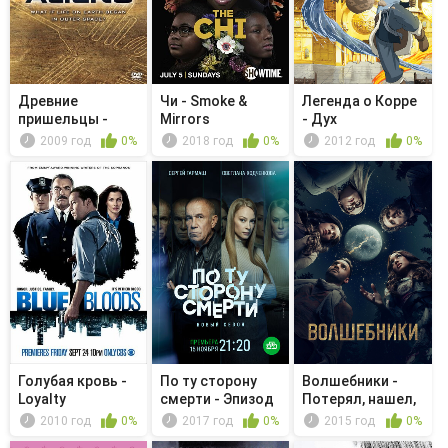
Древние
Чи - Smoke &
Легенда о Корре
пришельцы -
Mirrors
- Дух
Серия 02
соревнования
2009 год
0%
2018 год
0%
2012 год
0%
Голубая кровь -
По ту сторону
Волшебники -
Loyalty
смерти - Эпизод
Потерял, нашел,
11
забрал
2010 год
0%
2017 год
0%
2015 год
0%