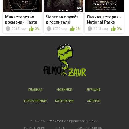
Министерство
Чертова служба
Пьяная история -
времени - Hasta
в гoспитале
National Parks
que el t...
M*A*S*H - ...
2015 год
0%
1972 год
0%
2013 год
0%
ГЛАВНАЯ
НОВИНКИ
ЛУЧШИЕ
ПОПУЛЯРНЫЕ
КАТЕГОРИИ
АКТЕРЫ
2005-2026
FilmoZavr
Все права защищены.
РЕГИСТРАЦИЯ
ВХОД
ОБРАТНАЯ СВЯЗЬ