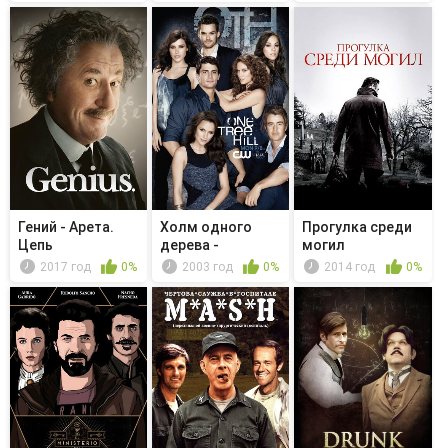
Шурика
мальчика...
Гений - Арета.
Холм одного
Прогулка среди
Цепь
дерева -
могил
одураченных
Будущее нас
2017 год
0%
2003 год
0%
2014 год
0%
наст...