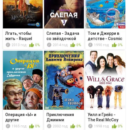
Лгать, чтобы
Слепая - Задача
Том и Джерри в
жить - Raquel
со звёздочкой
детстве - Cosmic
embarazada
Chaos...
2013 год
0%
2014 год
0%
1990 год
0%
Операция «Ы» и
Приключения
Уилл и Грейс -
другие
Джимми
The Real McCoy
приключения
Нейтрона,
1965 год
0%
2002 год
0%
1998 год
0%