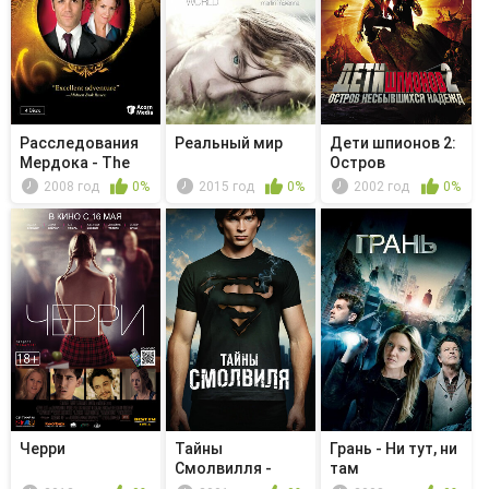
Расследования
Реальный мир
Дети шпионов 2:
Мердока - The
Остров
Spy Who L...
несбывшихся
2008 год
0%
2015 год
0%
2002 год
0%
на...
Черри
Тайны
Грань - Ни тут, ни
Смолвилля -
там
Печаль