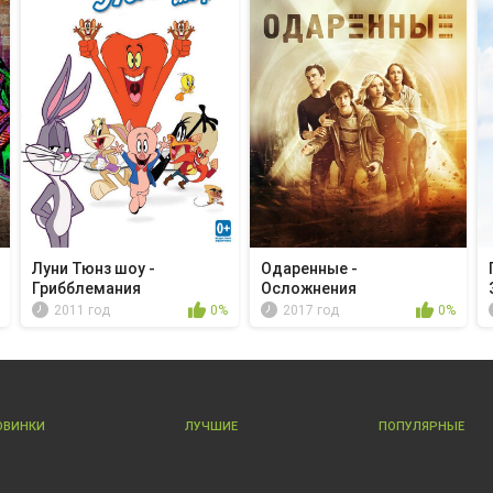
Луни Тюнз шоу -
Одаренные -
Грибблемания
Осложнения
2011 год
0%
2017 год
0%
ОВИНКИ
ЛУЧШИЕ
ПОПУЛЯРНЫЕ