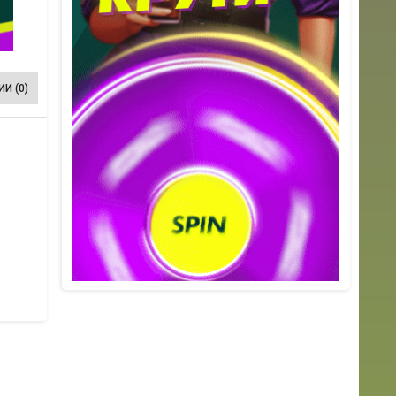
И (0)