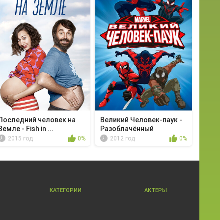
Последний человек на
Великий Человек-паук -
Земле - Fish in ...
Разоблачённый
2015 год
0%
2012 год
0%
КАТЕГОРИИ
АКТЕРЫ