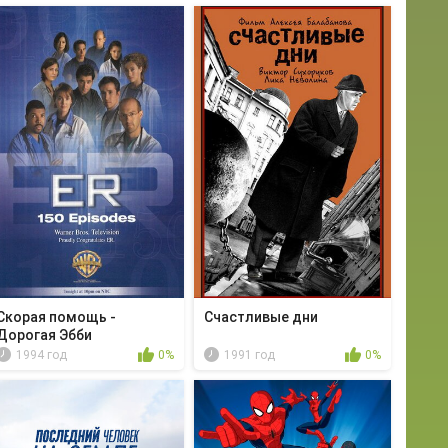
Скорая помощь -
Счастливые дни
Дорогая Эбби
1994 год
0%
1991 год
0%