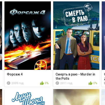
Форсаж 4
Смерть в раю - Murder in
the Polls
2009 год
0%
2011 год
0%