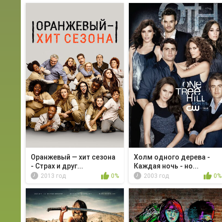
Оранжевый — хит сезона
Холм одного дерева -
- Страх и друг...
Каждая ночь - но...
2013 год
0%
2003 год
0%