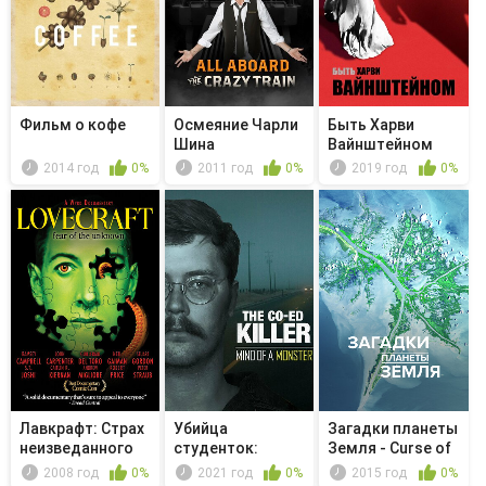
Фильм о кофе
Осмеяние Чарли
Быть Харви
Шина
Вайнштейном
2014 год
0%
2011 год
0%
2019 год
0%
Лавкрафт: Страх
Убийца
Загадки планеты
неизведанного
студенток:
Земля - Curse of
Разум монстра
the ...
2008 год
0%
2021 год
0%
2015 год
0%