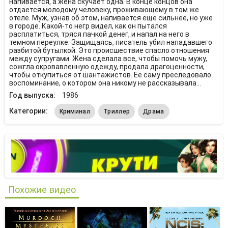
напивается, а жена скучает одна. В конце концов она
отдается молодому человеку, проживающему в том же
отеле. Муж, узнав об этом, напивается еще сильнее, но уже
в городе. Какой-то негр видел, как он пытался
расплатиться, тряся пачкой денег, и напал на него в
темном переулке. Защищаясь, писатель убил нападавшего
разбитой бутылкой. Это происшествие спасло отношения
между супругами. Жена сделала все, чтобы помочь мужу,
сожгла окровавленную одежду, продала драгоценности,
чтобы откупиться от шантажистов. Ее саму преследовало
воспоминание, о котором она никому не рассказывала...
Год выпуска:
1986
Категории:
Криминал
Триллер
Драма
Похожие видео