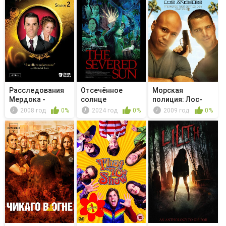
Расследования
Отсечённое
Морская
Мердока -
солнце
полиция: Лос-
Murdoch Knows...
Анджелес - Поле
2008 год
0%
2024 год
0%
2009 год
0%
...