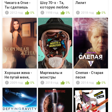
Чикаго в Огне -
Шоу 70−х - Та,
Лилит
Ты сделаешь
которую люблю
ему больно
2012 год
0%
1998 год
0%
2018 год
0%
Хорошая жена -
Маргиналы и
Слепая - Старая
Не пугай меня,
монстры
песня
бро
Бобкэта
2009 год
0%
2018 год
0%
2014 год
0%
Голдтуэйт...