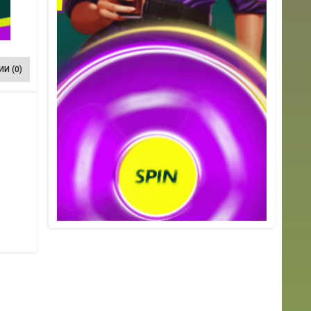
И (0)