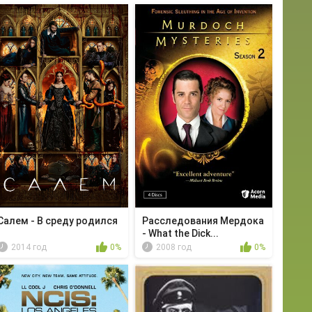
Салем - В среду родился
Расследования Мердока
- What the Dick...
2014 год
0%
2008 год
0%