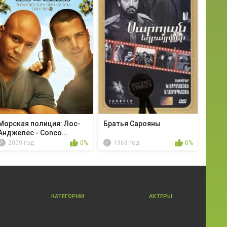
Морская полиция: Лос-
Братья Сарояны
Анджелес - Conco...
2009 год
0%
1968 год
0%
КАТЕГОРИИ
АКТЕРЫ