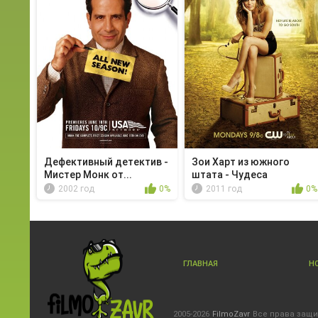
Дефективный детектив -
Зои Харт из южного
Мистер Монк от...
штата - Чудеса
2002 год
0%
2011 год
0%
ГЛАВНАЯ
Н
2005-2026
FilmoZavr
Все права защ