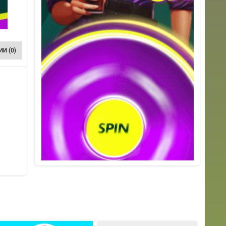
И (0)