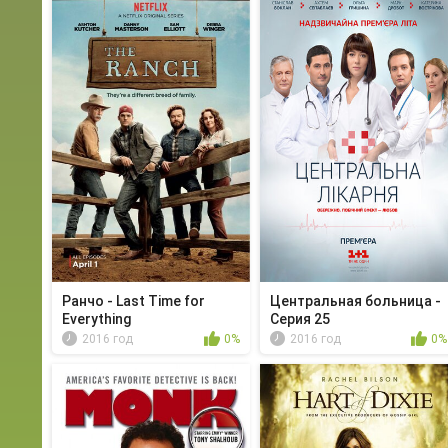
Ранчо - Last Time for
Центральная больница -
Everything
Серия 25
2016 год
0%
2016 год
0%