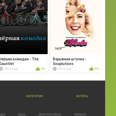
Черная комедия - The
Взрывная штучка -
Gauntlet
Souplutions
2014 год
0%
2016 год
0%
КАТЕГОРИИ
АКТЕРЫ
АЦИЯ
ВХОД
ОБРАТНАЯ СВЯЗЬ
ПРАВИЛА