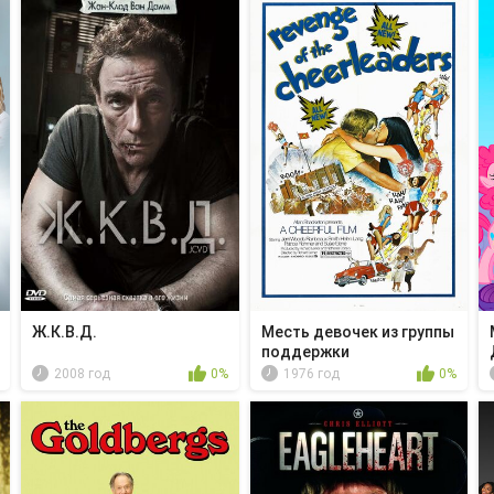
Ж.К.В.Д.
Месть девочек из группы
поддержки
2008 год
0%
1976 год
0%