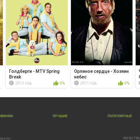
Голдберги - MTV Spring
Орлиное сердце - Хозяин
Break
небес
2013 год
0%
2011 год
0%
ОВИНКИ
ЛУЧШИЕ
ПОПУЛЯРНЫЕ
ищены.
РЕГИСТР