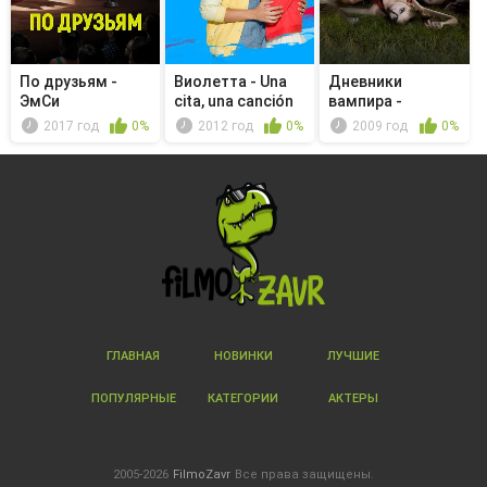
По друзьям -
Виолетта - Una
Дневники
ЭмСи
cita, una canción
вампира -
выступающий
Преследуемые
2017 год
0%
2012 год
0%
2009 год
0%
посредине
ГЛАВНАЯ
НОВИНКИ
ЛУЧШИЕ
ПОПУЛЯРНЫЕ
КАТЕГОРИИ
АКТЕРЫ
2005-2026
FilmoZavr
Все права защищены.