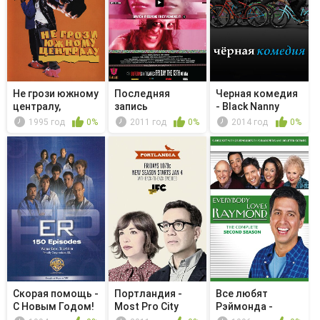
Не грози южному
Последняя
Черная комедия
централу,
запись
- Black Nanny
попивая сок...
1995 год
0%
2011 год
0%
2014 год
0%
Скорая помощь -
Портландия -
Все любят
С Новым Годом!
Most Pro City
Рэймонда -
Marie's Meatballs