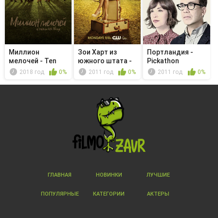
Миллион
Зои Харт из
Портландия -
мелочей - Ten
южного штата -
Pickathon
Years
The Curlin...
2018 год
0%
2011 год
0%
2011 год
0%
ГЛАВНАЯ
НОВИНКИ
ЛУЧШИЕ
ПОПУЛЯРНЫЕ
КАТЕГОРИИ
АКТЕРЫ