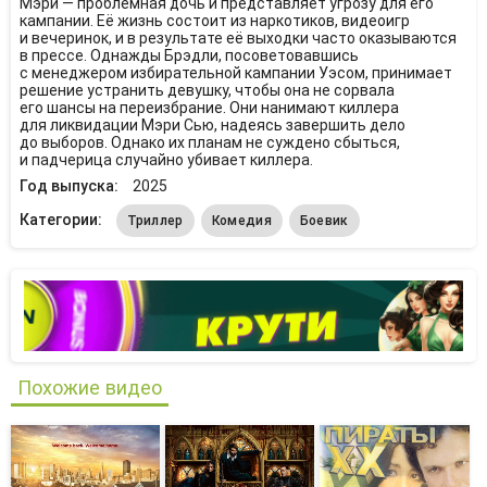
Мэри — проблемная дочь и представляет угрозу для его
кампании. Её жизнь состоит из наркотиков, видеоигр
и вечеринок, и в результате её выходки часто оказываются
в прессе. Однажды Брэдли, посоветовавшись
с менеджером избирательной кампании Уэсом, принимает
решение устранить девушку, чтобы она не сорвала
его шансы на переизбрание. Они нанимают киллера
для ликвидации Мэри Сью, надеясь завершить дело
до выборов. Однако их планам не суждено сбыться,
и падчерица случайно убивает киллера.
Год выпуска:
2025
Категории:
Триллер
Комедия
Боевик
Похожие видео