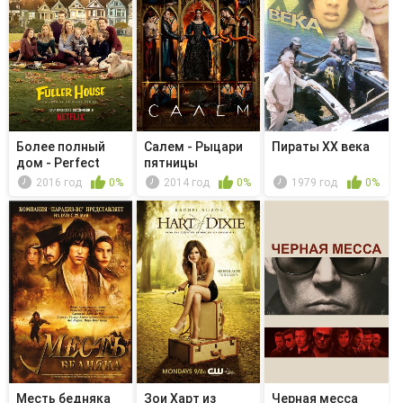
Более полный
Салем - Рыцари
Пираты ХХ века
дом - Perfect
пятницы
Sons
2016 год
0%
2014 год
0%
1979 год
0%
Месть бедняка
Зои Харт из
Чeрная месса