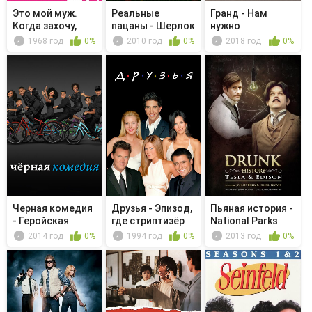
Это мой муж.
Реальные
Гранд - Нам
Когда захочу,
пацаны - Шерлок
нужно
тогда и убью
Ознобихин и ...
поговорить
1968 год
0%
2010 год
0%
2018 год
0%
Черная комедия
Друзья - Эпизод,
Пьяная история -
- Геройская
где стриптизёр
National Parks
пицца
плачет
2014 год
0%
1994 год
0%
2013 год
0%