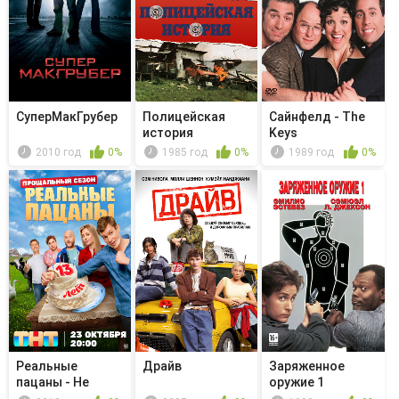
СуперМакГрубер
Полицейская
Сайнфелд - The
история
Keys
2010 год
0%
1985 год
0%
1989 год
0%
Реальные
Драйв
Заряженное
пацаны - Не
оружие 1
забывай свои