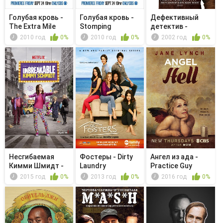
Голубая кровь -
Голубая кровь -
Дефективный
The Extra Mile
Stomping
детектив -
Grounds
Мистер Монк
2010 год
0%
2010 год
0%
2002 год
0%
ст...
Несгибаемая
Фостеры - Dirty
Ангел из ада -
Кимми Шмидт -
Laundry
Practice Guy
Kimmy Goes ...
2015 год
0%
2013 год
0%
2016 год
0%