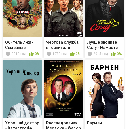
Обитель лжи -
Чертова служба
Лучше звоните
Семейные
в гoспитале
Солу - Намасте
ценности
M*A*S*H - ...
2012 год
0%
1972 год
0%
2015 год
0%
Хороший доктор
Расследования
Бармен
- Катастрофа
Мердока - War on