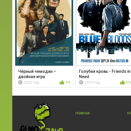
Чёрный чемодан –
Голубая кровь - Friends in
двойная игра
Need
2025 год
0%
2010 год
0%
ГЛАВНАЯ
Н