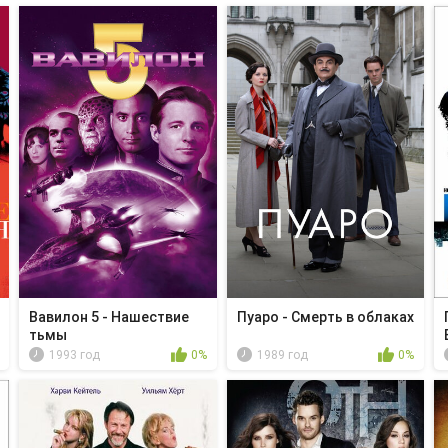
Вавилон 5 - Нашествие
Пуаро - Смерть в облаках
тьмы
1993 год
0%
1989 год
0%