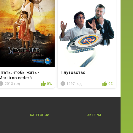
Лгать, чтобы жить -
Плутовство
Marilú no cederá
2013 год
0%
1997 год
0%
КАТЕГОРИИ
АКТЕРЫ