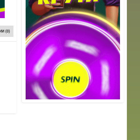
И (0)