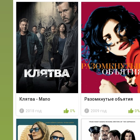
Клятва - Mano
Разомкнутые объятия
2018 год
0%
2009 год
0%