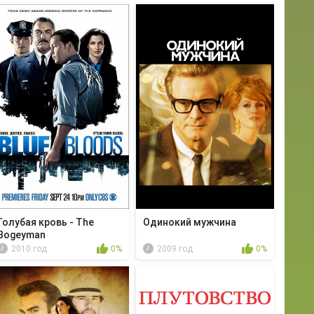
Голубая кровь - The
Одинокий мужчина
Bogeyman
2010 год
0%
2009 год
0%