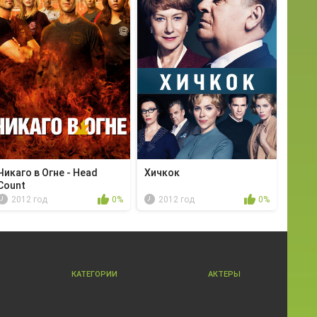
Чикаго в Огне - Head
Хичкок
Count
2012 год
0%
2012 год
0%
КАТЕГОРИИ
АКТЕРЫ