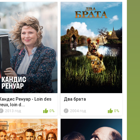
Кандис Ренуар - Loin des
Два брата
yeux, loin d...
2013 год
0%
2004 год
0%