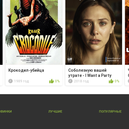
Крокодил-убийца
Соболезную вашей
утрате - I Want a Party
1989 год
0%
2018 год
0%
ОВИНКИ
ЛУЧШИЕ
ПОПУЛЯРНЫЕ