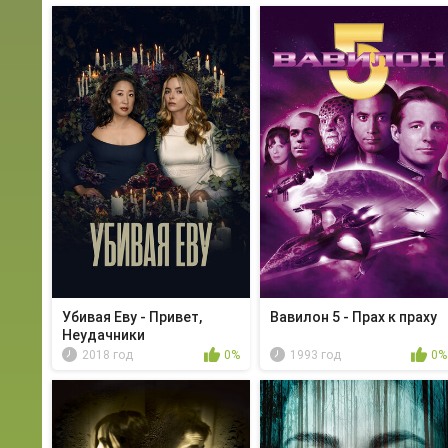
Убивая Еву - Привет,
Вавилон 5 - Прах к праху
Неудачники
2018 год
0%
1993 год
0%