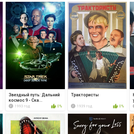
Звездный путь: Дальний
Трактористы
космос 9 - Ска...
1993 год
0%
1939 год
0%