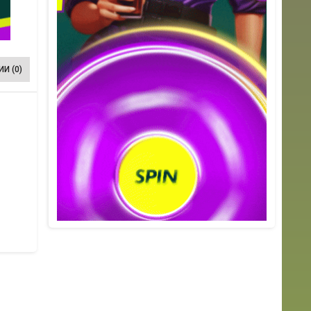
И (0)