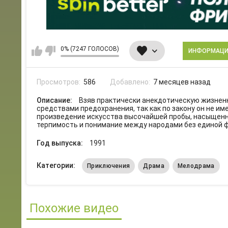
0% (7247 ГОЛОСОВ)
ИНФОРМАЦ
Просмотров:
586
Добавлено:
7 месяцев назад
Описание:
Взяв практически анекдотическую жизненну
средствами предохранения, так как по закону он не и
произведение искусства высочайшей пробы, насыщенн
терпимость и понимание между народами без единой 
Год выпуска:
1991
Категории:
Приключения
Драма
Мелодрама
Похожие видео