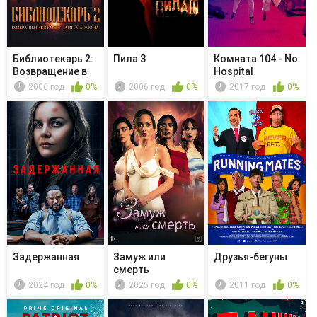
Библиотекарь 2:
Пила 3
Комната 104 - No
Возвращение в
Hospital
Копи Ца...
2006 год
0%
2006 год
0%
2017 год
0%
Задержанная
Замуж или
Друзья-бегуны
смерть
2024 год
0%
2025 год
0%
2011 год
0%