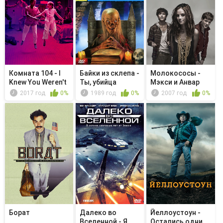
Комната 104 - I
Байки из склепа -
Молокососы -
Knew You Weren't
Ты, убийца
Мэкси и Анвар
Dead
2017 год
0%
1989 год
0%
2007 год
0%
Борат
Далеко во
Йеллоустоун -
Вселенной - Я,
Остались одни