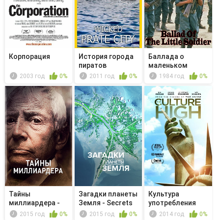
Корпорация
История города
Баллада о
пиратов
маленьком
солдате
2003 год
0%
2011 год
0%
1984 год
0%
Тайны
Загадки планеты
Культура
миллиардера -
Земля - Secrets
употребления
Chapter 8:
of th...
2015 год
0%
2015 год
0%
2014 год
0%