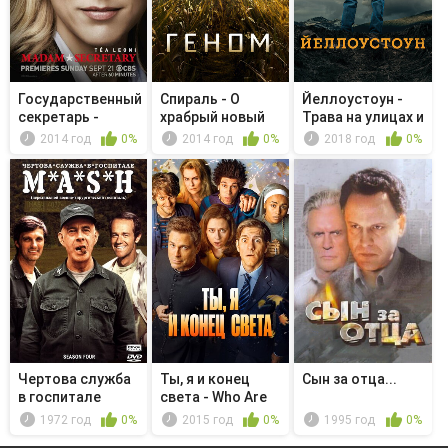
Государственный
Спираль - О
Йеллоустоун -
секретарь -
храбрый новый
Трава на улицах и
Desperate...
мир
сорня...
2014 год
0%
2014 год
0%
2018 год
0%
Чертова служба
Ты, я и конец
Сын за отца...
в гoспитале
света - Who Are
M*A*S*H - ...
These P...
1972 год
0%
2015 год
0%
1995 год
0%