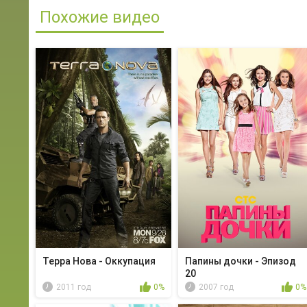
Похожие видео
Терра Нова - Оккупация
Папины дочки - Эпизод
20
2011 год
0%
2007 год
0%