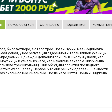
ИЯ
ПОЖАЛОВАТЬСЯ
СКРИНШОТЫ
ПОДЕЛИТЬСЯ
КОММЕНТАРИ
са, было четверо, а стало трое. Пэтти Луччи, мать-одиночка —
мая умная, у нее репутация одаренной и талантливой ученицы.
«предками». Однажды девчонки пришли в школу и узнали, что
моубийцы и узнали из него, что накануне вечером Никки была
близило трех школьниц. Они обсудили события последнего
естокому обществу. Первое, что они решили сделать, — вывести
 раз склонностью к насилию. После чего Пэтти, Эмма и Энджела
.