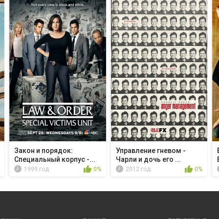
Закон и порядок:
Управление гневом -
Специальный корпус -...
Чарли и дочь его ...
1999 год
0%
2012 год
0%