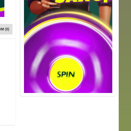
И (0)