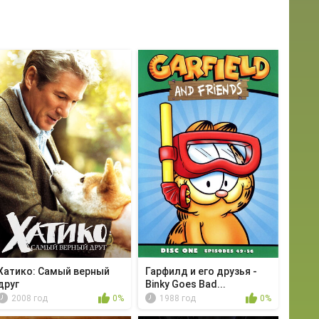
Хатико: Самый верный
Гарфилд и его друзья -
друг
Binky Goes Bad...
2008 год
0%
1988 год
0%