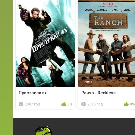
Пристрели их
Ранчо - Reckless
2007 год
0%
2016 год
0%