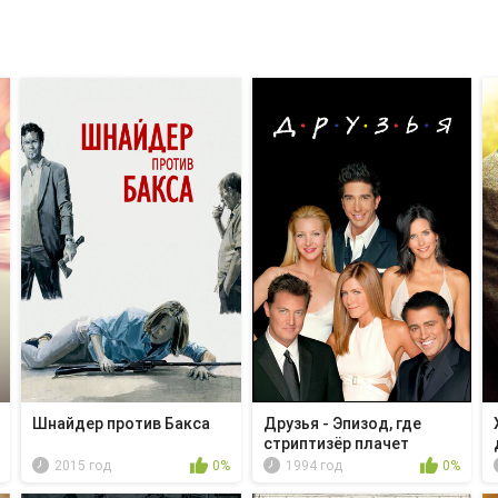
Шнайдер против Бакса
Друзья - Эпизод, где
стриптизёр плачет
2015 год
0%
1994 год
0%