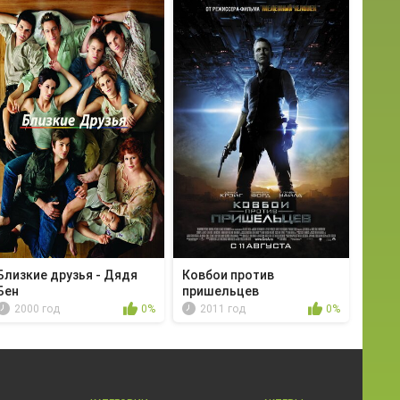
Близкие друзья - Дядя
Ковбои против
Бен
пришельцев
2000 год
0%
2011 год
0%