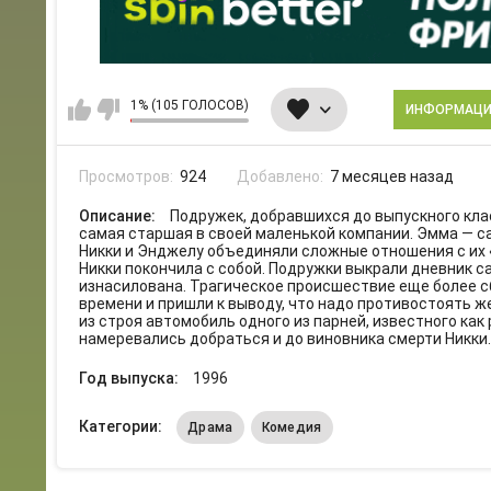
1% (105 ГОЛОСОВ)
ИНФОРМАЦ
Просмотров:
924
Добавлено:
7 месяцев назад
Описание:
Подружек, добравшихся до выпускного клас
самая старшая в своей маленькой компании. Эмма — са
Никки и Энджелу объединяли сложные отношения с их 
Никки покончила с собой. Подружки выкрали дневник са
изнасилована. Трагическое происшествие еще более с
времени и пришли к выводу, что надо противостоять ж
из строя автомобиль одного из парней, известного как
намеревались добраться и до виновника смерти Никки..
Год выпуска:
1996
Категории:
Драма
Комедия