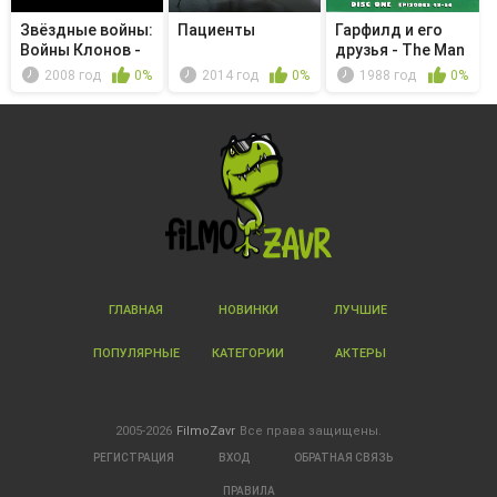
Звёздные войны:
Пациенты
Гарфилд и его
Войны Клонов -
друзья - The Man
Возвыш...
Who Ha...
2008 год
0%
2014 год
0%
1988 год
0%
ГЛАВНАЯ
НОВИНКИ
ЛУЧШИЕ
ПОПУЛЯРНЫЕ
КАТЕГОРИИ
АКТЕРЫ
2005-2026
FilmoZavr
Все права защищены.
РЕГИСТРАЦИЯ
ВХОД
ОБРАТНАЯ СВЯЗЬ
ПРАВИЛА