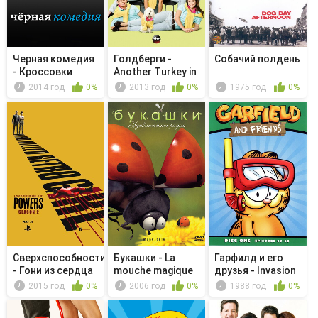
Черная комедия
Голдберги -
Собачий полдень
- Кроссовки
Another Turkey in
дюжиной
the Trot
2014 год
0%
2013 год
0%
1975 год
0%
Сверхспособности
Букашки - La
Гарфилд и его
- Гони из сердца
mouche magique
друзья - Invasion
вон...
of th...
2015 год
0%
2006 год
0%
1988 год
0%