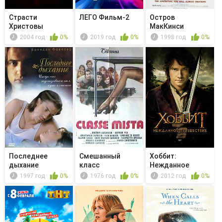
Страсти
ЛЕГО Фильм-2
Остров
Христовы
МакКинси
2004 год
0%
2019 год
0%
1998 год
0%
Последнее
Смешанный
Хоббит:
дыхание
класс
Нежданное
путешествие
1997 год
0%
1976 год
0%
2012 год
0%