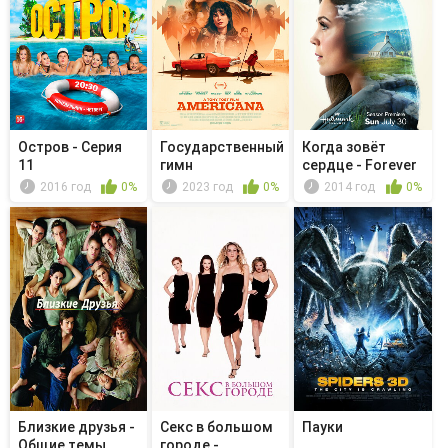
Остров - Серия
Государственный
Когда зовёт
11
гимн
сердце - Forever
in My Heart
2016 год
0%
2023 год
0%
2014 год
0%
Близкие друзья -
Секс в большом
Пауки
Общие темы
городе -